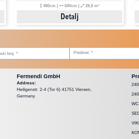
480cm |
600cm |
28,8 m²
Detalj
Fermendi GmbH
Pr
Address:
24
Heiligenstr. 2-4 (Tor 6) 41751 Viersen,
240
Germany
WC
SE
VI
KO